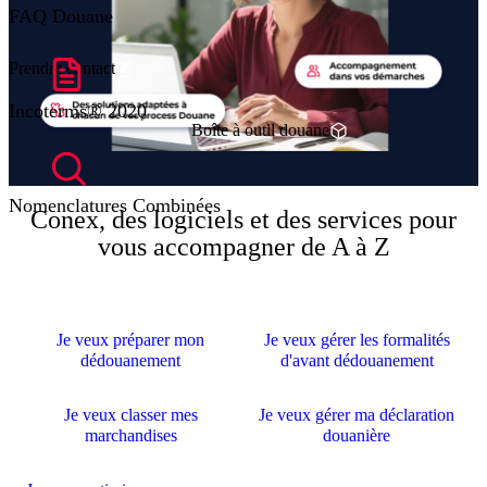
FAQ Douane
Prendre contact
Incoterms® 2020
Boîte à outil douane
Nomenclatures Combinées
Conex, des logiciels et des services pour
vous accompagner de A à Z
Je veux préparer mon
Je veux gérer les formalités
dédouanement
d'avant dédouanement
Je veux classer mes
Je veux gérer ma déclaration
marchandises
douanière