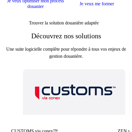
Je veux optimiser mon process
Je veux me former
douanier
Trouver la solution douanière adaptée
Découvrez nos solutions
Une suite logicielle complète pour répondre à tous vos enjeux de
gestion douanière.
CUSTOMS via conex™
ZEN vi