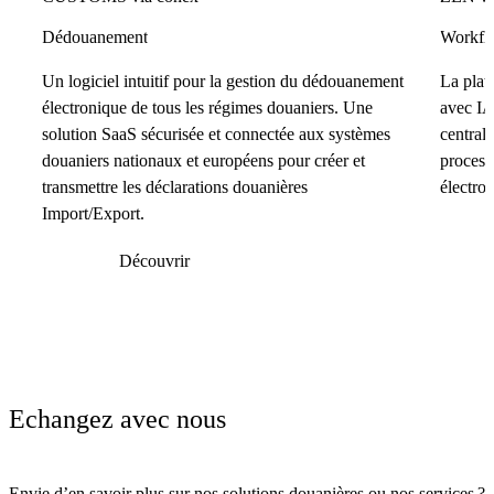
Dédouanement
Workflo
Un logiciel intuitif pour la gestion du dédouanement
La plat
électronique de tous les régimes douaniers. Une
avec IA
solution SaaS sécurisée et connectée aux systèmes
centrali
douaniers nationaux et européens pour créer et
process
transmettre les déclarations douanières
électro
Import/Export.
Découvrir
Echangez avec nous
Envie d’en savoir plus sur nos solutions douanières ou nos services ?