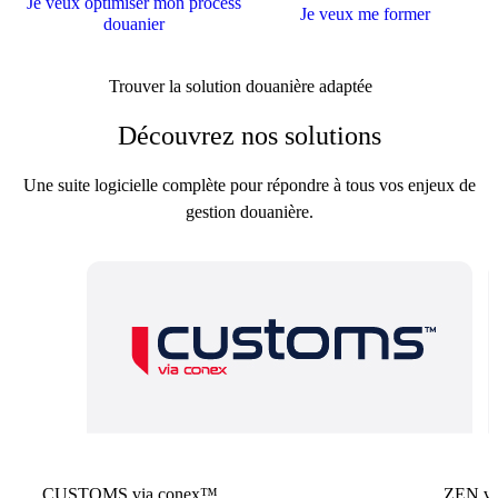
Je veux optimiser mon process
Je veux me former
douanier
Trouver la solution douanière adaptée
Découvrez nos solutions
Une suite logicielle complète pour répondre à tous vos enjeux de
gestion douanière.
CUSTOMS via conex™
ZEN vi