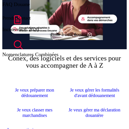
FAQ Douane
Prendre contact
Incoterms® 2020
Boîte à outil douane
Nomenclatures Combinées
Conex, des logiciels et des services pour
vous accompagner de A à Z
Je veux préparer mon
Je veux gérer les formalités
dédouanement
d'avant dédouanement
Je veux classer mes
Je veux gérer ma déclaration
marchandises
douanière