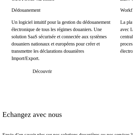
Dédouanement
Workflo
Un logiciel intuitif pour la gestion du dédouanement
La plat
électronique de tous les régimes douaniers. Une
avec IA
solution SaaS sécurisée et connectée aux systèmes
centrali
douaniers nationaux et européens pour créer et
process
transmettre les déclarations douanières
électro
Import/Export.
Découvrir
Echangez avec nous
Envie d’en savoir plus sur nos solutions douanières ou nos services ?