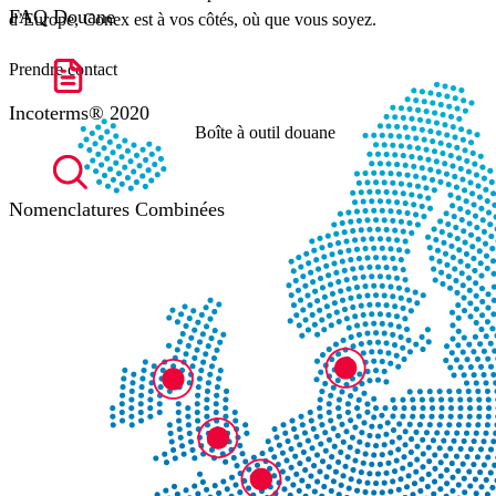
FAQ Douane
d’Europe, Conex est à vos côtés, où que vous soyez.
Prendre contact
Incoterms® 2020
Boîte à outil douane
Nomenclatures Combinées