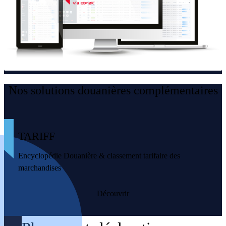
Nos solutions douanières complémentaires
TARIFF
Encyclopédie Douanière & classement tarifaire des
marchandises
Découvrir