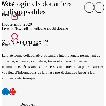
Vos logiciels douaniers
FAQ Douane
indispensables
Prendre contact
Incoterms® 2020
Boîte à outil douane
Le workflow collaboratif
L
ZEN via conex™
Nomenclatures Combinées
La plateforme collaborative douanière internationale permettant de
L
.
collecter, échanger, centraliser, tracer et archiver toutes les
d
informations nécessaires au processus douanier. Idéal pour historiser
r
vos flux d’informations de la phase pré-déclarative jusqu’à leur
archivage électronique.
Découvrir