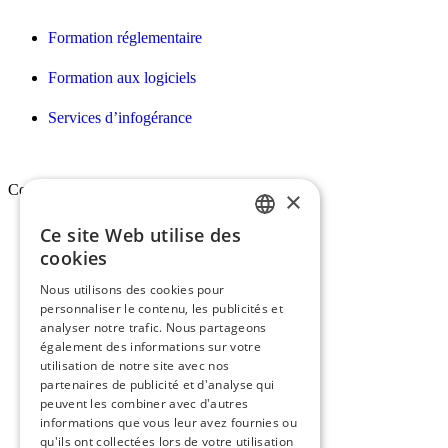
Formation réglementaire
Formation aux logiciels
Services d’infogérance
Conex
×
Ce site Web utilise des
FRENCH
Qui sommes-nous ?
cookies
ENGLISH
Vision, mission & valeurs
Nous utilisons des cookies pour
personnaliser le contenu, les publicités et
Nos engagements
analyser notre trafic. Nous partageons
également des informations sur votre
utilisation de notre site avec nos
Le groupe Conex
partenaires de publicité et d'analyse qui
peuvent les combiner avec d'autres
Recrutement
informations que vous leur avez fournies ou
qu'ils ont collectées lors de votre utilisation