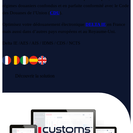
régimes douaniers confondus et en parfaite conformité avec le Code
des Douanes de l’Union (
CDU
).
Optimisez votre dédouanement électronique
DELTA IE
en France
mais aussi dans d’autres pays européens et au Royaume-Uni.
Delta IE /AES / AIS / IDMS / CDS / NCTS
Découvrir la solution