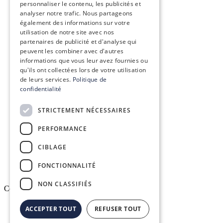
personnaliser le contenu, les publicités et
Nos engagements
analyser notre trafic. Nous partageons
également des informations sur votre
Le groupe Conex
utilisation de notre site avec nos
partenaires de publicité et d'analyse qui
peuvent les combiner avec d'autres
Recrutement
informations que vous leur avez fournies ou
qu'ils ont collectées lors de votre utilisation
de leurs services.
Politique de
confidentialité
Conex Academy
STRICTEMENT NÉCESSAIRES
Ressources
PERFORMANCE
Espace client DELTAPASS
CIBLAGE
FONCTIONNALITÉ
NON CLASSIFIÉS
Copyright © 2026. All rights reserved.
ACCEPTER TOUT
REFUSER TOUT