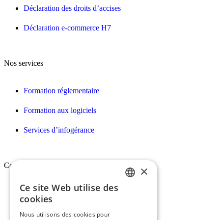
Déclaration des droits d’accises
Déclaration e-commerce H7
Nos services
Formation réglementaire
Formation aux logiciels
Services d’infogérance
Conex
×
Ce site Web utilise des
FRENCH
Qui sommes-nous ?
cookies
ENGLISH
Vision, mission & valeurs
Nous utilisons des cookies pour