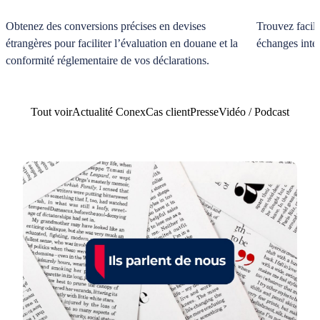
Obtenez des conversions précises en devises
Trouvez facil
étrangères pour faciliter l’évaluation en douane et la
échanges inte
conformité réglementaire de vos déclarations.
Tout voir
Actualité Conex
Cas client
Presse
Vidéo / Podcast