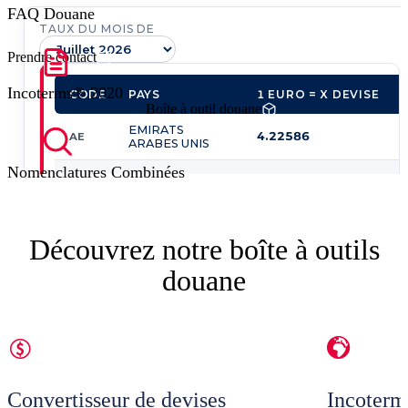
FAQ Douane
Prendre contact
Incoterms® 2020
Boîte à outil douane
Nomenclatures Combinées
Découvrez notre boîte à outils
douane
Convertisseur de devises
Incoter