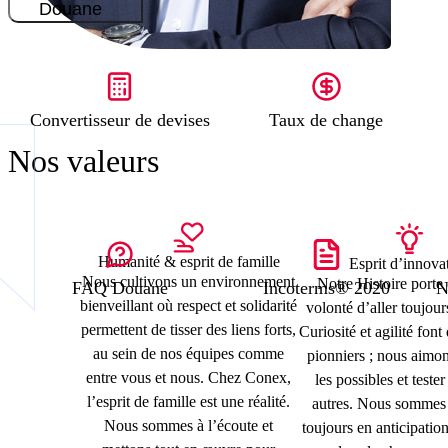
Douane
Convertisseur de devises
Taux de change
Nos valeurs
Humanité & esprit de famille
Esprit d’innova
Nous cultivons un environnement
Notre Histoire porte 
FAQ Douane
Incoterms® 2020
N
bienveillant où respect et solidarité
volonté d’aller toujour
permettent de tisser des liens forts,
Curiosité et agilité fon
au sein de nos équipes comme
pionniers ; nous aimon
entre vous et nous. Chez Conex,
les possibles et tester
l’esprit de famille est une réalité.
autres. Nous sommes 
Nous sommes à l’écoute et
toujours en anticipatio