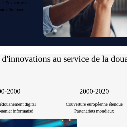
 à l’expertise de
nte d’innover.
 d'innovations au service de la dou
90-2000
2000-2020
dédouanement digital
Couverture européenne étendue
ouanier informatisé
Partenariats mondiaux