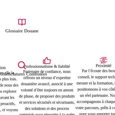
Glossaire Douane
Proximité
Professionnalisme & fiabilité
tion
Par l’écoute des beso
Partenaire de confiance, nous
en elle la
omenclatures Combinées
conseil, le support tec
offrons un niveau d’expertise
s plus loin.
mesure et la formation,
douanière avancé, associé à une
t de nous des
positionnons à vos cô
volonté d’être toujours en amont
s explorer
un réel partenaire. N
de phase, de proposer des produits
 avant les
accompagnons à chaque
et services sécurisés et sécurisants,
proactifs,
votre parcours, prêts à c
des solutions et des process
n, et voyons
pour vous apporter tou
optimisés pour répondre à la quête