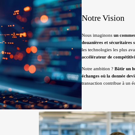
Notre Vision
Nous imaginons
un commerc
douanières et sécuritaires s
les technologies les plus a
accélérateur de compétitivi
Notre ambition ?
Bâtir un h
échanges où la donnée devie
transaction contribue à un éc