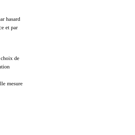
par hasard
ce et par
e choix de
ution
lle mesure