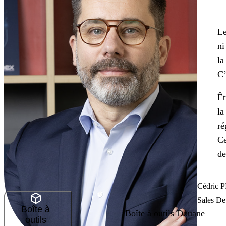
Le
ni
la
C’
Êt
la
ré
Ce
de
Cédric 
Sales De
Boîte à
Boîte à outils Douane
outils