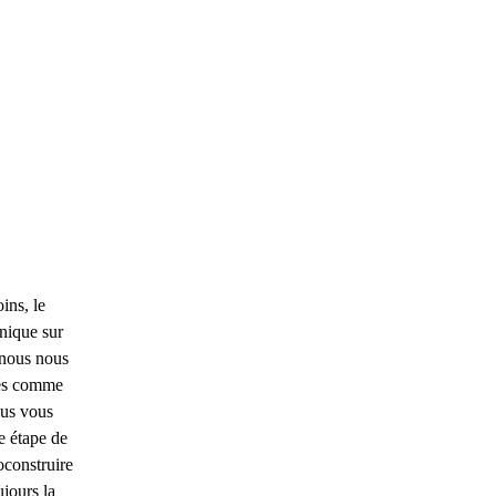
ins, le
hnique sur
 nous nous
tés comme
ous vous
 étape de
oconstruire
jours la