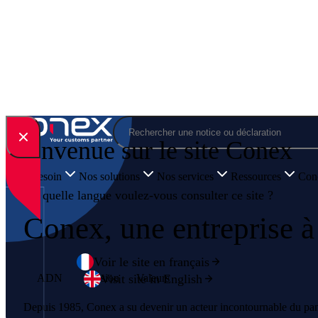
Skip to content
Rechercher
Bienvenue sur le site Conex
Votre besoin
Nos solutions
Nos services
Ressources
Cone
En quelle langue voulez-vous consulter ce site ?
Conex, une entreprise à
Voir le site en français
Visit site in English
ADN
Mission
Valeurs
Depuis 1985, Conex a su devenir un acteur incontournable du pa