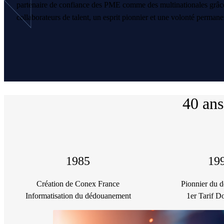
partenaire de confiance des PME comme des multinationales grâce
collaborateurs de talent, un esprit pionnier et une volonté permane
40 ans
1985
19
Création de Conex France
Pionnier du 
Informatisation du dédouanement
1er Tarif D