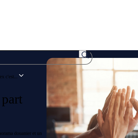
x c'est...
 part
norama douanier et un