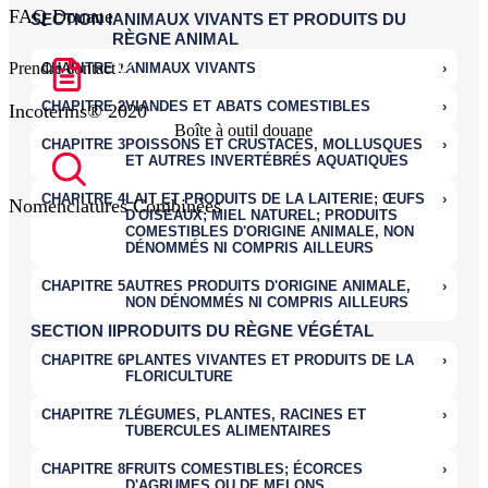
FAQ Douane
Prendre contact
Incoterms® 2020
Boîte à outil douane
Nomenclatures Combinées