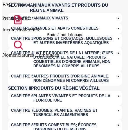
FAQ Douane
Prendre contact
Incoterms® 2020
Boîte à outil douane
Nomenclatures Combinées