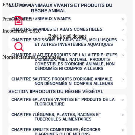
FAQ Douane
Prendre contact
Incoterms® 2020
Boîte à outil douane
Nomenclatures Combinées