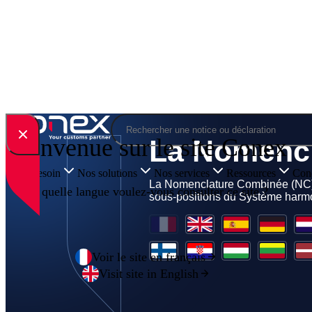
Skip to content
Rechercher
Bienvenue sur le site Conex
Votre besoin
Nos solutions
Nos services
Ressources
Cone
En quelle langue voulez-vous consulter ce site ?
Voir le site en français
Visit site in English