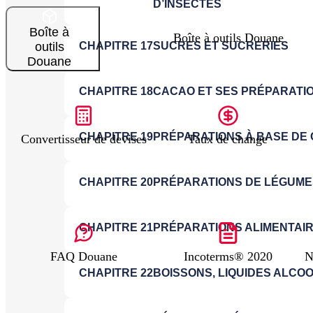
Boîte à
Boîte à outils Douane
outils
Douane
Convertisseur de devises
Taux de change
FAQ Douane
Incoterms® 2020
N