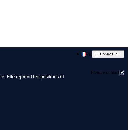
FR
Conex FR
Prendre contact