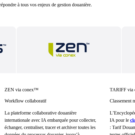
 répondre à tous vos enjeux de gestion douanière.
ZEN via conex™
TARIFF via
Workflow collaboratif
Classement m
La plateforme collaborative douanière
L’Encyclopéd
internationale avec IA embarquée pour collecter,
IA pour le
cl
échanger, centraliser, tracer et archiver toutes les
: Tarif Doua
données du processus douanier, jusqu’à
textes officie