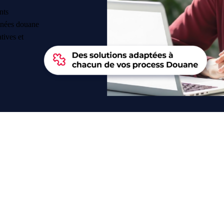
nts
onnées douane
tives et