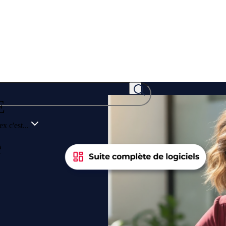
E
x c'est...
e