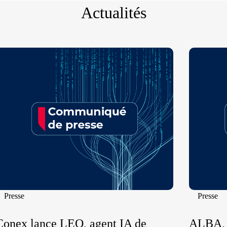
Actualités
Presse
Presse
Conex lance LEO, agent IA de
ALBA, l