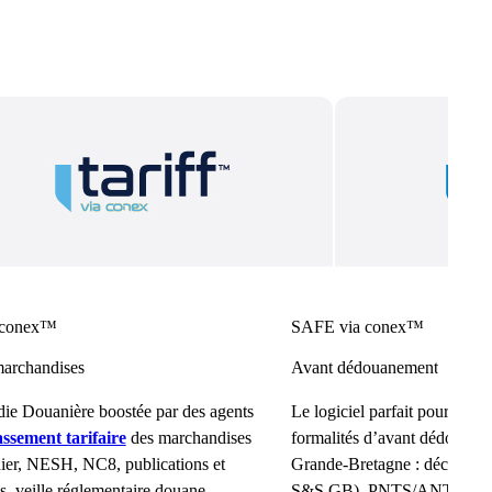
 conex™
SAFE via conex™
archandises
Avant dédouanement
ie Douanière boostée par des agents
Le logiciel parfait pour gérer 
assement tarifaire
des marchandises
formalités d’avant dédouane
nier, NESH, NC8, publications et
Grande-Bretagne : déclarat
ls, veille réglementaire douane.
S&S GB), PNTS/ANTES et 