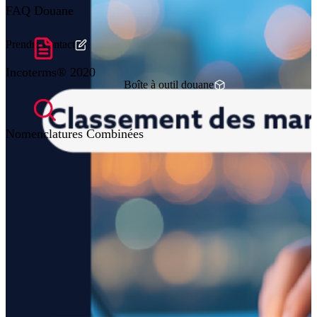
FAQ Douane
Prendre contact
Incoterms® 2020
Boîte à outil douane
Nomenclatures Combinées