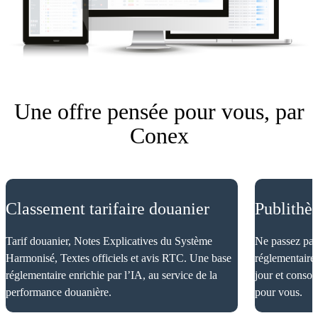
Une offre pensée pour vous, par
Conex
Classement tarifaire douanier
Publithè
Tarif douanier, Notes Explicatives du Système
Ne passez pas
Harmonisé, Textes officiels et avis RTC. Une base
réglementaires
réglementaire enrichie par l’IA, au service de la
jour et consol
performance douanière.
pour vous.