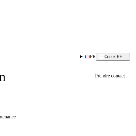
FR
Conex BE
on
Prendre contact
intenance