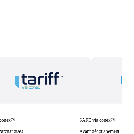
 conex™
SAFE via conex™
archandises
Avant dédouanement