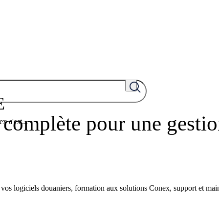
E
complète pour une gesti
x c'est...
e vos logiciels douaniers, formation aux solutions Conex, support et ma