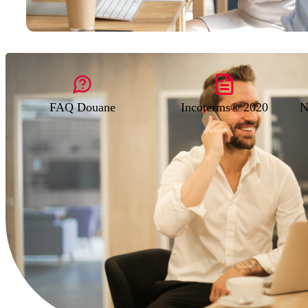
FAQ Douane
Incoterms® 2020
N