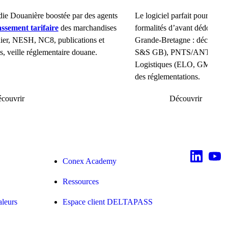
ie Douanière boostée par des agents
Le logiciel parfait pour gérer 
assement tarifaire
des marchandises
formalités d’avant dédouane
nier, NESH, NC8, publications et
Grande-Bretagne : déclarat
ls, veille réglementaire douane.
S&S GB), PNTS/ANTES et 
Logistiques (ELO, GMR, PBN
des réglementations.
couvrir
Découvrir
Conex Academy
Ressources
aleurs
Espace client DELTAPASS