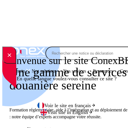
Skip to content
Rechercher
Bienvenue sur le site ConexB
Une gamme de services 
Votre besoin
Nos solutions
Nos services
Ressources
Cone
En quelle langue voulez-vous consulter ce site ?
douanière sereine
Voir le site en français
Formation réglementaire, aide à l’intégration et au déploiement d
Visit site in English
: notre équipe d’experts accompagne votre réussite.