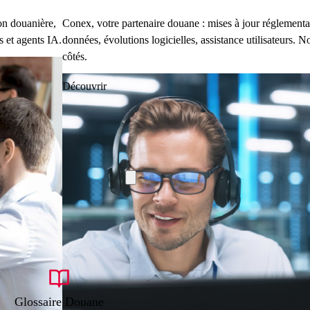
on douanière,
Conex, votre partenaire douane : mises à jour réglementai
s et agents IA.
données, évolutions logicielles, assistance utilisateurs.
côtés.
Découvrir
Glossaire Douane