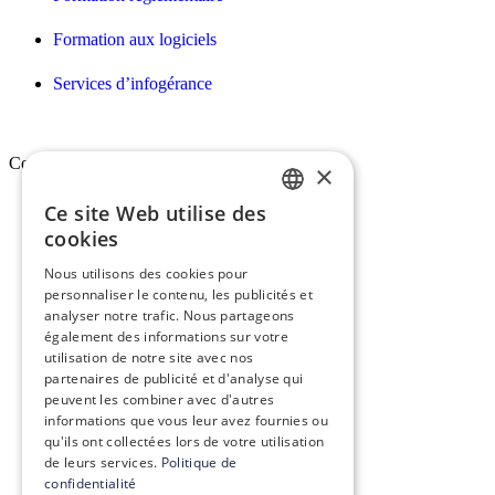
Formation aux logiciels
Services d’infogérance
Conex
×
Ce site Web utilise des
FRENCH
Qui sommes-nous ?
cookies
ENGLISH
Vision, mission & valeurs
Nous utilisons des cookies pour
personnaliser le contenu, les publicités et
Nos engagements
analyser notre trafic. Nous partageons
également des informations sur votre
Le groupe Conex
utilisation de notre site avec nos
partenaires de publicité et d'analyse qui
peuvent les combiner avec d'autres
Recrutement
informations que vous leur avez fournies ou
qu'ils ont collectées lors de votre utilisation
de leurs services.
Politique de
confidentialité