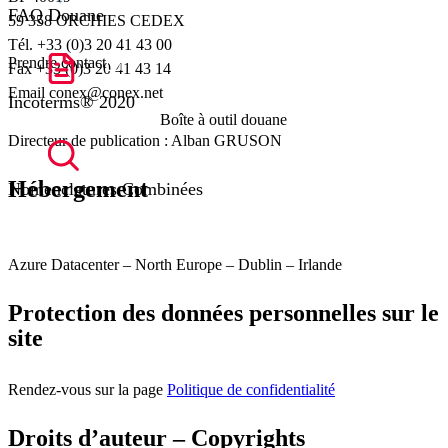
FAQ Douane
59 358 ORCHIES CEDEX
Tél. +33 (0)3 20 41 43 00
Prendre contact
Fax +33 (0)3 20 41 43 14
Email conex@conex.net
Incoterms® 2020
Boîte à outil douane
Directeur de publication : Alban GRUSON
Hébergement
Nomenclatures Combinées
Azure Datacenter – North Europe – Dublin – Irlande
Protection des données personnelles sur le
site
Rendez-vous sur la page
Politique de confidentialité
Droits d’auteur – Copyrights