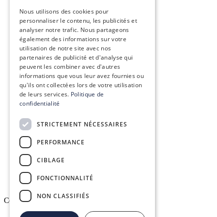
ENGLISH
Vision, mission & valeurs
Nous utilisons des cookies pour
personnaliser le contenu, les publicités et
Nos engagements
analyser notre trafic. Nous partageons
également des informations sur votre
utilisation de notre site avec nos
Le groupe Conex
partenaires de publicité et d'analyse qui
peuvent les combiner avec d'autres
Recrutement
informations que vous leur avez fournies ou
qu'ils ont collectées lors de votre utilisation
de leurs services.
Politique de
confidentialité
Conex Academy
STRICTEMENT NÉCESSAIRES
Ressources
PERFORMANCE
Espace client DELTAPASS
CIBLAGE
FONCTIONNALITÉ
NON CLASSIFIÉS
Copyright © 2026. All rights reserved.