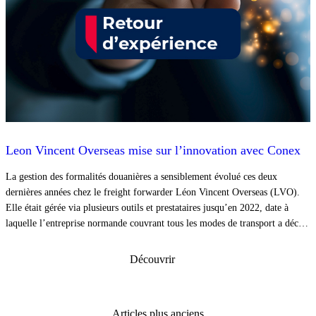
Leon Vincent Overseas mise sur l’innovation avec Conex
La gestion des formalités douanières a sensiblement évolué ces deux
dernières années chez le freight forwarder Léon Vincent Overseas (LVO).
Elle était gérée via plusieurs outils et prestataires jusqu’en 2022, date à
laquelle l’entreprise normande couvrant tous les modes de transport a décidé
de rationaliser et d’unifier l’ensemble de ses procédures douanières via les
solutions de l’éditeur spécialisé Conex.
Découvrir
Navigation
Articles plus anciens