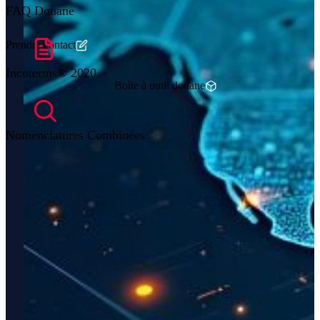
FAQ Douane
Prendre contact
Incoterms® 2020
Boîte à outil douane
Nomenclatures Combinées