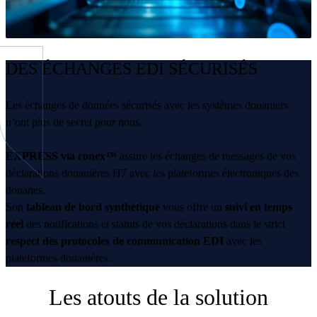
DES ÉCHANGES EDI SÉCURISÉS
Les échanges de données sécurisés avec les systèmes douaniers
n’ont plus de secret pour nous.
EXPRESS via conex™
assure les échanges de messages de vos
déclarations douanières H7 avec les plateformes électroniques des
douanes.
Son
tableau de bord synthétique
vous offre un
suivi en temps
réel
des notifications et statuts de vos déclarations dans le strict
respect des protocoles de communication EDI
avec les
plateformes douanières.
Les atouts de la solution