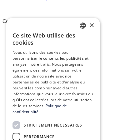
Conex
×
Ce site Web utilise des
FRENCH
Qui sommes-nous ?
cookies
ENGLISH
Vision, mission & valeurs
Nous utilisons des cookies pour
personnaliser le contenu, les publicités et
Nos engagements
analyser notre trafic. Nous partageons
également des informations sur votre
Le groupe Conex
utilisation de notre site avec nos
partenaires de publicité et d'analyse qui
peuvent les combiner avec d'autres
Recrutement
informations que vous leur avez fournies ou
qu'ils ont collectées lors de votre utilisation
de leurs services.
Politique de
confidentialité
Conex Academy
STRICTEMENT NÉCESSAIRES
Ressources
PERFORMANCE