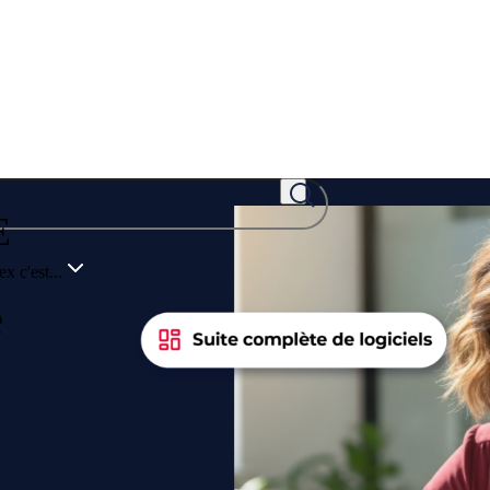
E
x c'est...
e