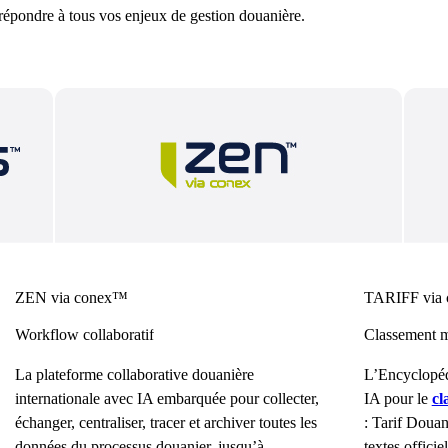
 répondre à tous vos enjeux de gestion douanière.
ZEN via conex™
TARIFF via
Workflow collaboratif
Classement m
La plateforme collaborative douanière
L’Encyclopéd
internationale avec IA embarquée pour collecter,
IA pour le
cl
échanger, centraliser, tracer et archiver toutes les
: Tarif Doua
données du processus douanier, jusqu’à
textes officie