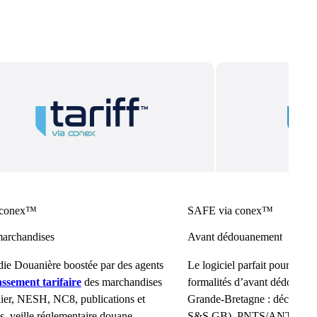
 conex™
SAFE via conex™
archandises
Avant dédouanement
ie Douanière boostée par des agents
Le logiciel parfait pour gérer 
assement tarifaire
des marchandises
formalités d’avant dédouane
nier, NESH, NC8, publications et
Grande-Bretagne : déclarat
ls, veille réglementaire douane.
S&S GB), PNTS/ANTES et 