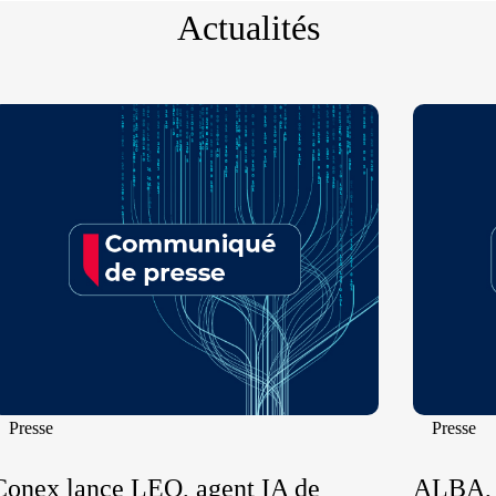
Actualités
Presse
Presse
Conex lance LEO, agent IA de
ALBA, l