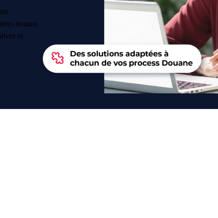
nts
onnées douane
tives et