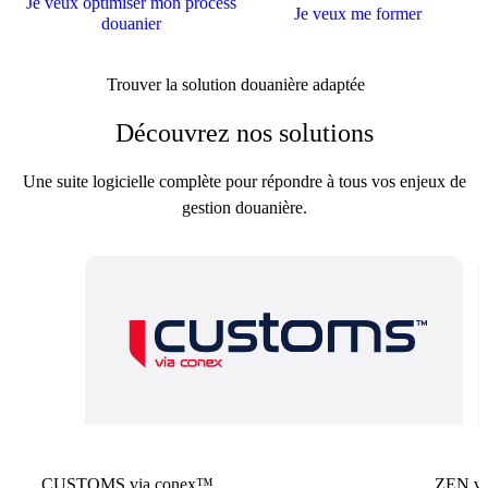
Je veux optimiser mon process
Je veux me former
douanier
Trouver la solution douanière adaptée
Découvrez nos solutions
Une suite logicielle complète pour répondre à tous vos enjeux de
gestion douanière.
CUSTOMS via conex™
ZEN vi