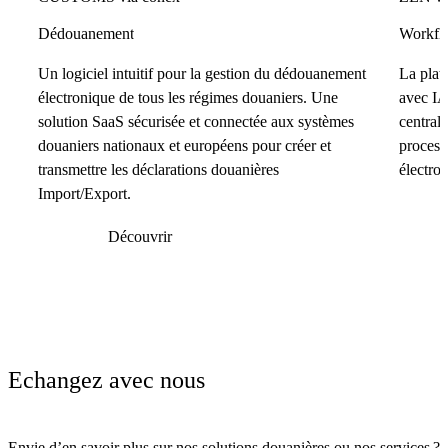
Dédouanement
Workflo
Un logiciel intuitif pour la gestion du dédouanement
La plat
électronique de tous les régimes douaniers. Une
avec IA
solution SaaS sécurisée et connectée aux systèmes
centrali
douaniers nationaux et européens pour créer et
process
transmettre les déclarations douanières
électro
Import/Export.
Découvrir
Echangez avec nous
Envie d’en savoir plus sur nos solutions douanières ou nos services ?