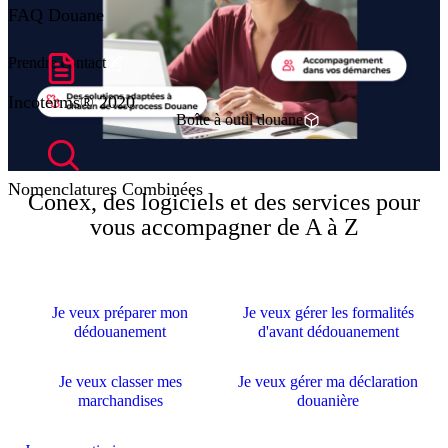
FAQ Douane
Prendre contact
Incoterms® 2020
Boîte à outil douane
Nomenclatures Combinées
Conex, des logiciels et des services pour
vous accompagner de A à Z
Je veux préparer mon
Je veux gérer les formalités
dédouanement
d'avant dédouanement
Je veux classer mes
Je veux gérer ma déclaration
marchandises
douanière