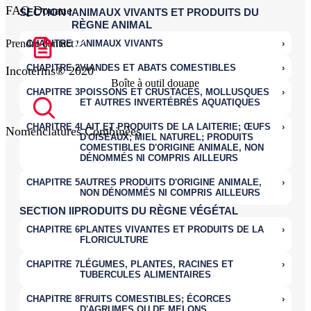
FAQ Douane
Prendre contact
Incoterms® 2020
Boîte à outil douane
Nomenclatures Combinées