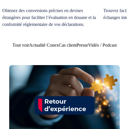
Obtenez des conversions précises en devises
Trouvez facil
étrangères pour faciliter l’évaluation en douane et la
échanges inte
conformité réglementaire de vos déclarations.
Tout voir
Actualité Conex
Cas client
Presse
Vidéo / Podcast