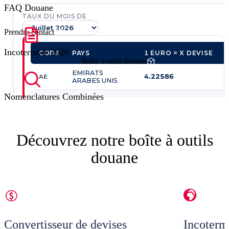
FAQ Douane
Prendre contact
Incoterms® 2020
Boîte à outil douane
Nomenclatures Combinées
Découvrez notre boîte à outils
douane
Convertisseur de devises
Incoter