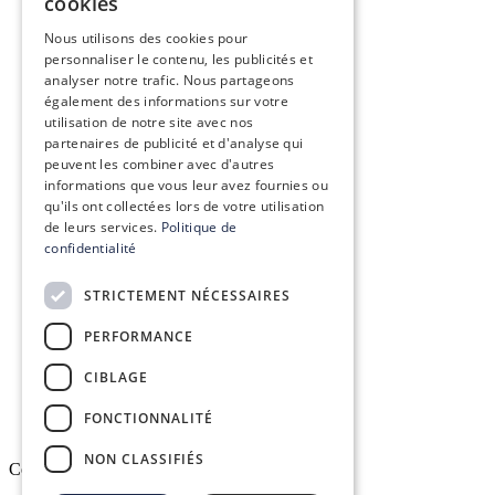
cookies
ENGLISH
Vision, mission & valeurs
Nous utilisons des cookies pour
personnaliser le contenu, les publicités et
Nos engagements
analyser notre trafic. Nous partageons
également des informations sur votre
Le groupe Conex
utilisation de notre site avec nos
partenaires de publicité et d'analyse qui
peuvent les combiner avec d'autres
Recrutement
informations que vous leur avez fournies ou
qu'ils ont collectées lors de votre utilisation
de leurs services.
Politique de
confidentialité
Conex Academy
STRICTEMENT NÉCESSAIRES
Ressources
PERFORMANCE
Espace client DELTAPASS
CIBLAGE
FONCTIONNALITÉ
NON CLASSIFIÉS
Copyright © 2026. All rights reserved.