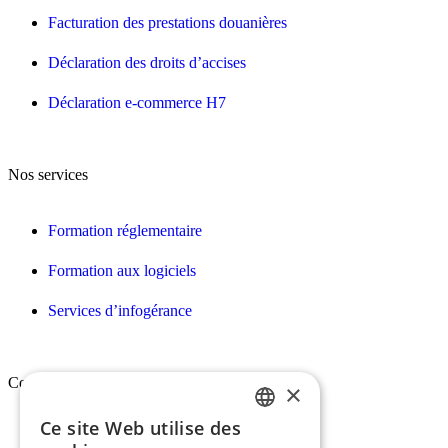
Facturation des prestations douanières
Déclaration des droits d’accises
Déclaration e-commerce H7
Nos services
Formation réglementaire
Formation aux logiciels
Services d’infogérance
Conex
×
Ce site Web utilise des
FRENCH
Qui sommes-nous ?