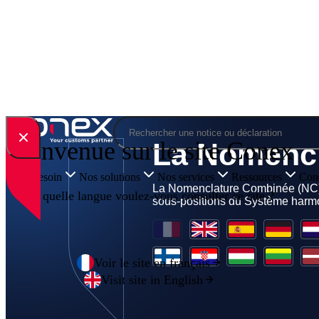
Skip to content
Rechercher
Bienvenue sur le site Conex
Votre besoin
Nos solutions
Nos services
Ressources
Cone
En quelle langue voulez-vous consulter ce site ?
Voir le site en français
Visit site in English