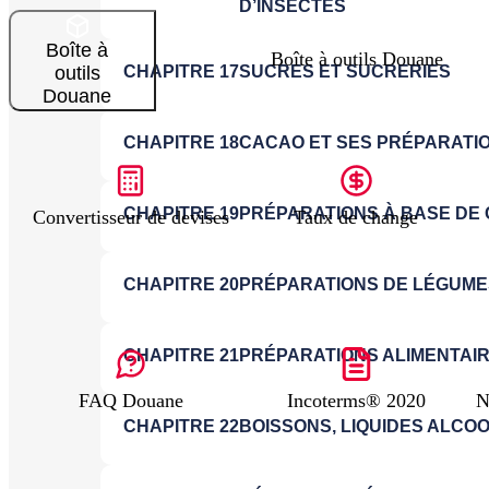
Boîte à
Boîte à outils Douane
outils
Douane
Convertisseur de devises
Taux de change
FAQ Douane
Incoterms® 2020
N