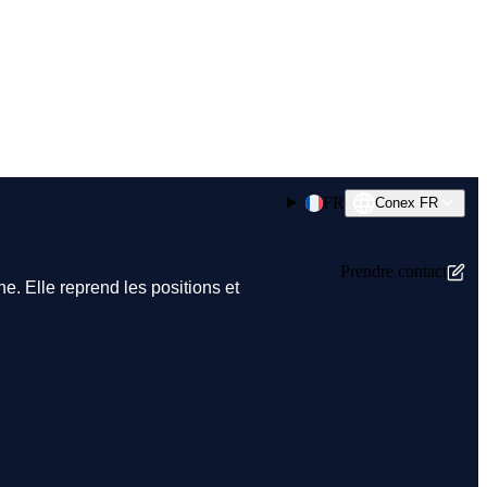
FR
Conex FR
Prendre contact