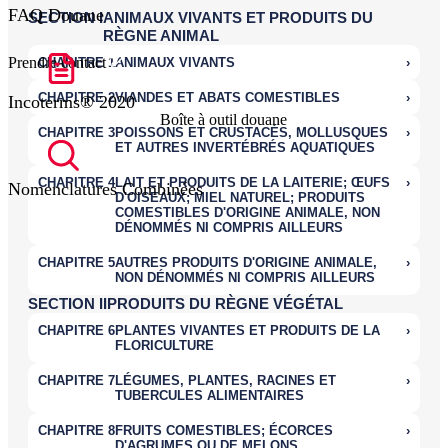
FAQ Douane
Prendre contact
Incoterms® 2020
Boîte à outil douane
Nomenclatures Combinées