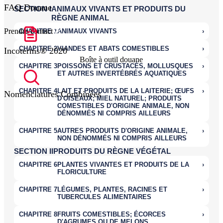
FAQ Douane
Prendre contact
Incoterms® 2020
Boîte à outil douane
Nomenclatures Combinées