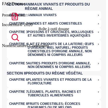
FAQ Douane
Prendre contact
Incoterms® 2020
Boîte à outil douane
Nomenclatures Combinées