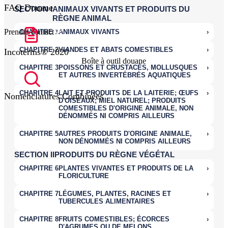
FAQ Douane
Prendre contact
Incoterms® 2020
Boîte à outil douane
Nomenclatures Combinées