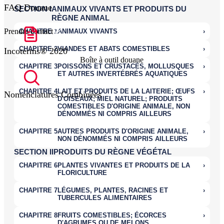
FAQ Douane
Prendre contact
Incoterms® 2020
Boîte à outil douane
Nomenclatures Combinées