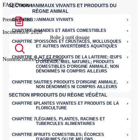
FAQ Douane
Prendre contact
Incoterms® 2020
Boîte à outil douane
Nomenclatures Combinées