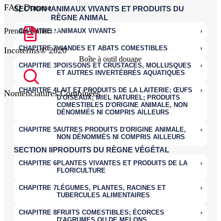
FAQ Douane
Prendre contact
Incoterms® 2020
Boîte à outil douane
Nomenclatures Combinées