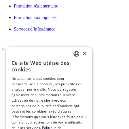
Formation réglementaire
Formation aux logiciels
Services d’infogérance
Conex
×
Ce site Web utilise des
FRENCH
Qui sommes-nous ?
cookies
ENGLISH
Vision, mission & valeurs
Nous utilisons des cookies pour
personnaliser le contenu, les publicités et
Nos engagements
analyser notre trafic. Nous partageons
également des informations sur votre
Le groupe Conex
utilisation de notre site avec nos
partenaires de publicité et d'analyse qui
peuvent les combiner avec d'autres
Recrutement
informations que vous leur avez fournies ou
qu'ils ont collectées lors de votre utilisation
de leurs services.
Politique de