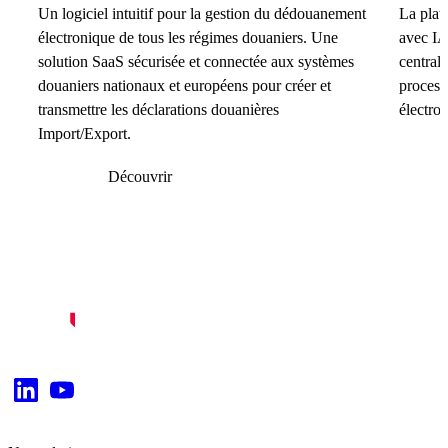
Un logiciel intuitif pour la gestion du dédouanement
La plat
électronique de tous les régimes douaniers. Une
avec IA
solution SaaS sécurisée et connectée aux systèmes
centrali
douaniers nationaux et européens pour créer et
process
transmettre les déclarations douanières
électro
Import/Export.
Découvrir