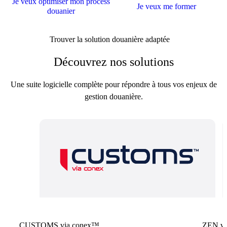
Je veux optimiser mon process
Je veux me former
douanier
Trouver la solution douanière adaptée
Découvrez nos solutions
Une suite logicielle complète pour répondre à tous vos enjeux de
gestion douanière.
CUSTOMS via conex™
ZEN vi