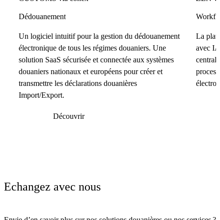
Dédouanement
Workflo
Un logiciel intuitif pour la gestion du dédouanement
La plat
électronique de tous les régimes douaniers. Une
avec IA
solution SaaS sécurisée et connectée aux systèmes
centrali
douaniers nationaux et européens pour créer et
process
transmettre les déclarations douanières
électro
Import/Export.
Découvrir
Echangez avec nous
Envie d’en savoir plus sur nos solutions douanières ou nos services ?