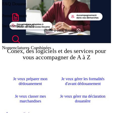
FAQ Douane
Prendre contact
Incoterms® 2020
Boîte à outil douane
Nomenclatures Combinées
Conex, des logiciels et des services pour
vous accompagner de A à Z
Je veux préparer mon
Je veux gérer les formalités
dédouanement
d'avant dédouanement
Je veux classer mes
Je veux gérer ma déclaration
marchandises
douanière