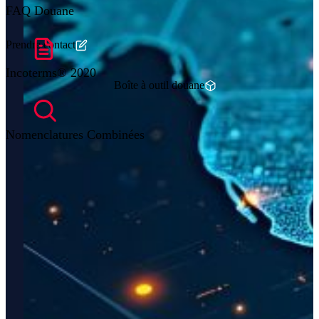
FAQ Douane
Prendre contact
Incoterms® 2020
Boîte à outil douane
Nomenclatures Combinées