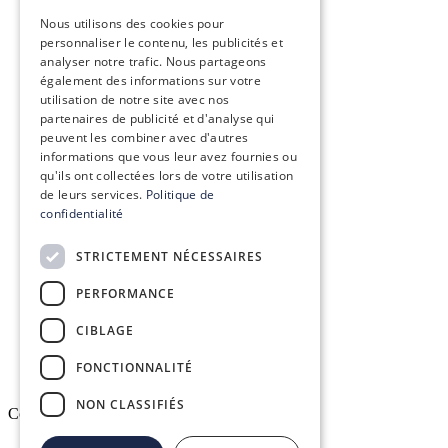
ENGLISH
Vision, mission & valeurs
Nous utilisons des cookies pour
personnaliser le contenu, les publicités et
Nos engagements
analyser notre trafic. Nous partageons
également des informations sur votre
utilisation de notre site avec nos
Le groupe Conex
partenaires de publicité et d'analyse qui
peuvent les combiner avec d'autres
Recrutement
informations que vous leur avez fournies ou
qu'ils ont collectées lors de votre utilisation
de leurs services.
Politique de
confidentialité
Conex Academy
STRICTEMENT NÉCESSAIRES
Ressources
PERFORMANCE
Espace client DELTAPASS
CIBLAGE
FONCTIONNALITÉ
NON CLASSIFIÉS
Copyright © 2026. All rights reserved.