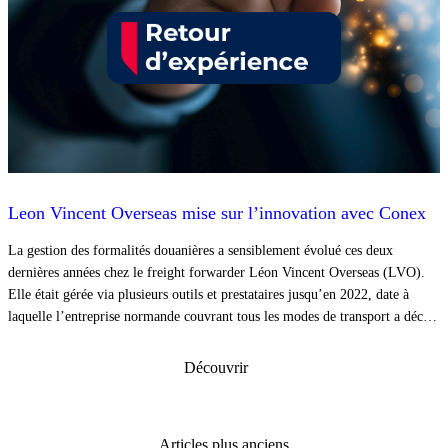
Leon Vincent Overseas mise sur l’innovation avec Conex
La gestion des formalités douanières a sensiblement évolué ces deux
dernières années chez le freight forwarder Léon Vincent Overseas (LVO).
Elle était gérée via plusieurs outils et prestataires jusqu’en 2022, date à
laquelle l’entreprise normande couvrant tous les modes de transport a décidé
de rationaliser et d’unifier l’ensemble de ses procédures douanières via les
solutions de l’éditeur spécialisé Conex.
Découvrir
Navigation
Articles plus anciens