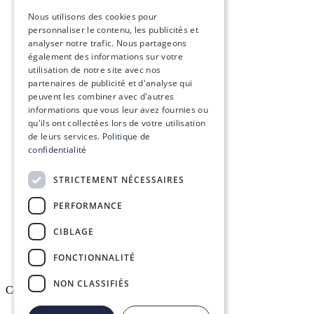
ENGLISH
Vision, mission & valeurs
Nous utilisons des cookies pour
personnaliser le contenu, les publicités et
Nos engagements
analyser notre trafic. Nous partageons
également des informations sur votre
utilisation de notre site avec nos
Le groupe Conex
partenaires de publicité et d'analyse qui
peuvent les combiner avec d'autres
Recrutement
informations que vous leur avez fournies ou
qu'ils ont collectées lors de votre utilisation
de leurs services.
Politique de
confidentialité
Conex Academy
STRICTEMENT NÉCESSAIRES
Ressources
PERFORMANCE
Espace client DELTAPASS
CIBLAGE
FONCTIONNALITÉ
NON CLASSIFIÉS
Copyright © 2026. All rights reserved.