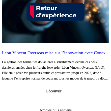
Leon Vincent Overseas mise sur l’innovation avec Conex
La gestion des formalités douanières a sensiblement évolué ces deux
dernières années chez le freight forwarder Léon Vincent Overseas (LVO).
Elle était gérée via plusieurs outils et prestataires jusqu’en 2022, date à
laquelle l’entreprise normande couvrant tous les modes de transport a décidé
de rationaliser et d’unifier l’ensemble de ses procédures douanières via les
solutions de l’éditeur spécialisé Conex.
Découvrir
Navigation
Articles plus anciens