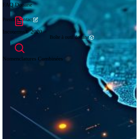
FAQ Douane
Prendre contact
Incoterms® 2020
Boîte à outil douane
Nomenclatures Combinées