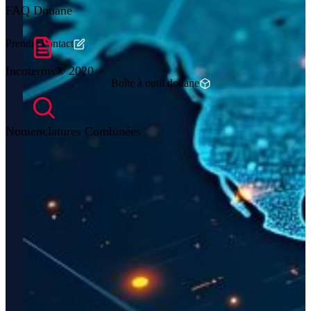
FAQ Douane
Prendre contact
Incoterms® 2020
Boîte à outil douane
Nomenclatures Combinées