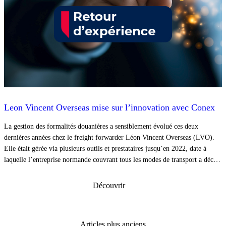
Leon Vincent Overseas mise sur l’innovation avec Conex
La gestion des formalités douanières a sensiblement évolué ces deux
dernières années chez le freight forwarder Léon Vincent Overseas (LVO).
Elle était gérée via plusieurs outils et prestataires jusqu’en 2022, date à
laquelle l’entreprise normande couvrant tous les modes de transport a décidé
de rationaliser et d’unifier l’ensemble de ses procédures douanières via les
solutions de l’éditeur spécialisé Conex.
Découvrir
Navigation
Articles plus anciens