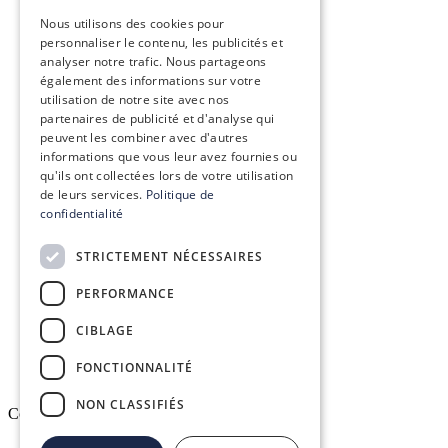
ENGLISH
Vision, mission & valeurs
Nous utilisons des cookies pour
personnaliser le contenu, les publicités et
Nos engagements
analyser notre trafic. Nous partageons
également des informations sur votre
utilisation de notre site avec nos
Le groupe Conex
partenaires de publicité et d'analyse qui
peuvent les combiner avec d'autres
Recrutement
informations que vous leur avez fournies ou
qu'ils ont collectées lors de votre utilisation
de leurs services.
Politique de
confidentialité
Conex Academy
STRICTEMENT NÉCESSAIRES
Ressources
PERFORMANCE
Espace client DELTAPASS
CIBLAGE
FONCTIONNALITÉ
NON CLASSIFIÉS
Copyright © 2026. All rights reserved.