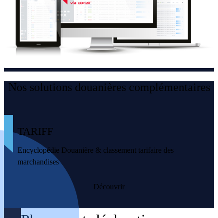
Nos solutions douanières complémentaires
TARIFF
Encyclopédie Douanière & classement tarifaire des
marchandises
Découvrir