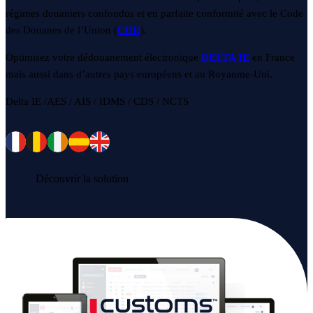
régimes douaniers confondus et en parfaite conformité avec le Code
des Douanes de l’Union (
CDU
).
Optimisez votre dédouanement électronique
DELTA IE
en France
mais aussi dans d’autres pays européens et au Royaume-Uni.
Delta IE /AES / AIS / IDMS / CDS / NCTS
Découvrir la solution