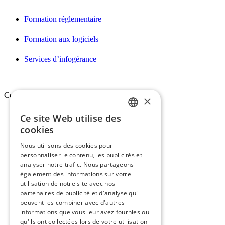
Formation réglementaire
Formation aux logiciels
Services d’infogérance
Conex
×
Ce site Web utilise des
FRENCH
Qui sommes-nous ?
cookies
ENGLISH
Vision, mission & valeurs
Nous utilisons des cookies pour
personnaliser le contenu, les publicités et
Nos engagements
analyser notre trafic. Nous partageons
également des informations sur votre
utilisation de notre site avec nos
Le groupe Conex
partenaires de publicité et d'analyse qui
peuvent les combiner avec d'autres
Recrutement
informations que vous leur avez fournies ou
qu'ils ont collectées lors de votre utilisation