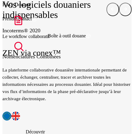
Vos logiciels douaniers
FAQ Douane
indispensables
Prendre contact
Incoterms® 2020
Boîte à outil douane
Le workflow collaboratif
L
ZEN via conex™
Nomenclatures Combinées
La plateforme collaborative douanière internationale permettant de
L
.
collecter, échanger, centraliser, tracer et archiver toutes les
d
informations nécessaires au processus douanier. Idéal pour historiser
r
vos flux d’informations de la phase pré-déclarative jusqu’à leur
archivage électronique.
Découvrir