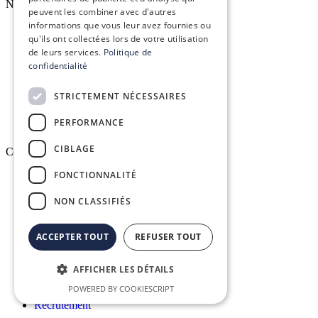
Nos services
peuvent les combiner avec d'autres
informations que vous leur avez fournies ou
qu'ils ont collectées lors de votre utilisation
Formation réglementaire
de leurs services.
Politique de
confidentialité
Formation aux logiciels
STRICTEMENT NÉCESSAIRES
Services d’infogérance
PERFORMANCE
CIBLAGE
Conex
FONCTIONNALITÉ
Qui sommes-nous ?
NON CLASSIFIÉS
Vision, mission & valeurs
ACCEPTER TOUT
REFUSER TOUT
Nos engagements
AFFICHER LES DÉTAILS
Le groupe Conex
POWERED BY COOKIESCRIPT
Recrutement