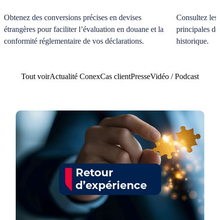
Obtenez des conversions précises en devises
Consultez les
étrangères pour faciliter l’évaluation en douane et la
principales de
conformité réglementaire de vos déclarations.
historique.
Tout voir
Actualité Conex
Cas client
Presse
Vidéo / Podcast