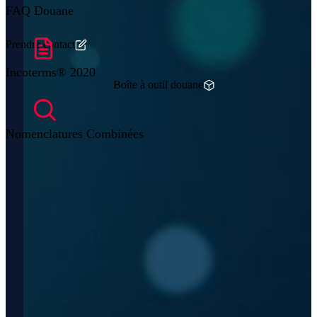
FAQ Douane
Prendre contact
Incoterms® 2020
Boîte à outil douane
Nomenclatures Combinées