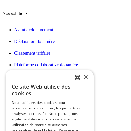
Nos solutions
Avant dédouanement
Déclaration douanière
Classement tarifaire
Plateforme collaborative douanière
×
Déclarations Intrastat/EMEBI DES
Ce site Web utilise des
Facturation des prestations douanières
FRENCH
cookies
Déclaration des droits d’accises
ENGLISH
Nous utilisons des cookies pour
personnaliser le contenu, les publicités et
Déclaration e-commerce H7
analyser notre trafic. Nous partageons
également des informations sur votre
utilisation de notre site avec nos
partenaires de publicité et d'analyse qui