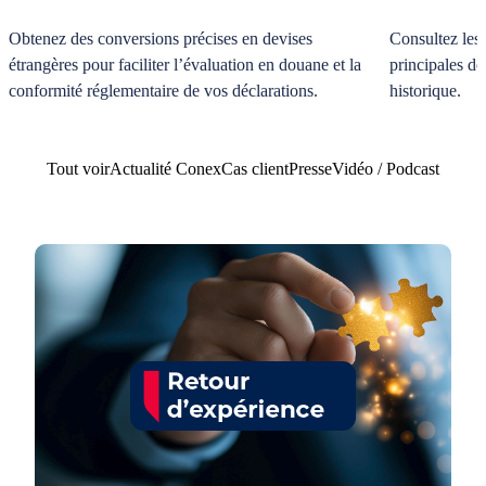
Obtenez des conversions précises en devises
Consultez les
étrangères pour faciliter l’évaluation en douane et la
principales de
conformité réglementaire de vos déclarations.
historique.
Tout voir
Actualité Conex
Cas client
Presse
Vidéo / Podcast