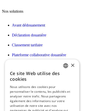
Nos solutions
Avant dédouanement
Déclaration douanière
Classement tarifaire
Plateforme collaborative douanière
×
Déclarations Intrastat/EMEBI DES
Ce site Web utilise des
Facturation des prestations douanières
FRENCH
cookies
Déclaration des droits d’accises
ENGLISH
Nous utilisons des cookies pour
personnaliser le contenu, les publicités et
Déclaration e-commerce H7
analyser notre trafic. Nous partageons
également des informations sur votre
utilisation de notre site avec nos
partenaires de publicité et d'analyse qui