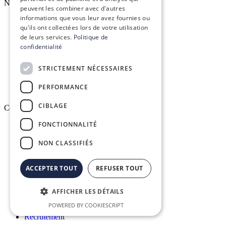
Nos services
peuvent les combiner avec d'autres
informations que vous leur avez fournies ou
qu'ils ont collectées lors de votre utilisation
Formation réglementaire
de leurs services.
Politique de
confidentialité
Formation aux logiciels
STRICTEMENT NÉCESSAIRES
Services d’infogérance
PERFORMANCE
CIBLAGE
Conex
FONCTIONNALITÉ
Qui sommes-nous ?
NON CLASSIFIÉS
Vision, mission & valeurs
ACCEPTER TOUT
REFUSER TOUT
Nos engagements
AFFICHER LES DÉTAILS
Le groupe Conex
POWERED BY COOKIESCRIPT
Recrutement