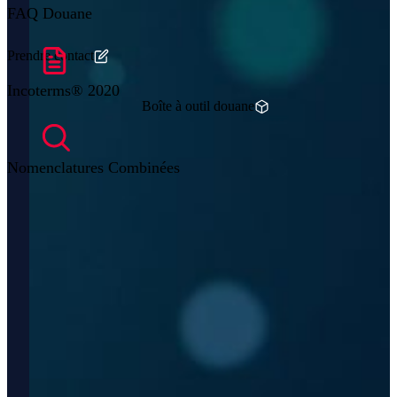
FAQ Douane
Prendre contact
Incoterms® 2020
Boîte à outil douane
Nomenclatures Combinées