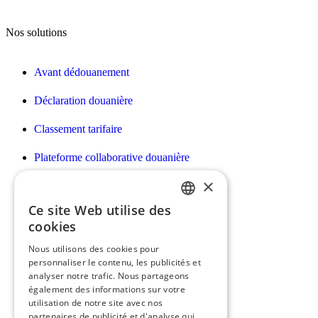
Nos solutions
Avant dédouanement
Déclaration douanière
Classement tarifaire
Plateforme collaborative douanière
×
Déclarations Intrastat/EMEBI DES
Ce site Web utilise des
Facturation des prestations douanières
FRENCH
cookies
Déclaration des droits d’accises
ENGLISH
Nous utilisons des cookies pour
personnaliser le contenu, les publicités et
Déclaration e-commerce H7
analyser notre trafic. Nous partageons
également des informations sur votre
utilisation de notre site avec nos
partenaires de publicité et d'analyse qui