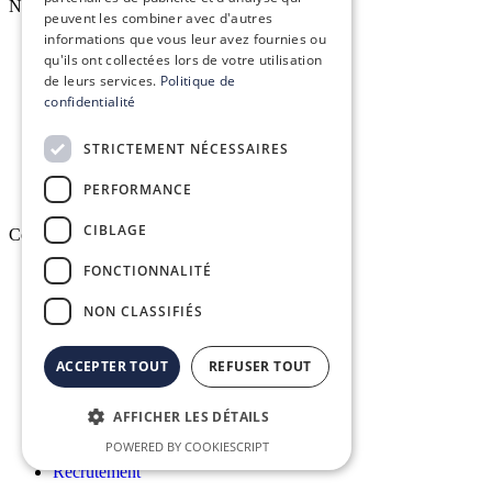
Nos services
peuvent les combiner avec d'autres
informations que vous leur avez fournies ou
qu'ils ont collectées lors de votre utilisation
Formation réglementaire
de leurs services.
Politique de
confidentialité
Formation aux logiciels
STRICTEMENT NÉCESSAIRES
Services d’infogérance
PERFORMANCE
CIBLAGE
Conex
FONCTIONNALITÉ
Qui sommes-nous ?
NON CLASSIFIÉS
Vision, mission & valeurs
ACCEPTER TOUT
REFUSER TOUT
Nos engagements
AFFICHER LES DÉTAILS
Le groupe Conex
POWERED BY COOKIESCRIPT
Recrutement