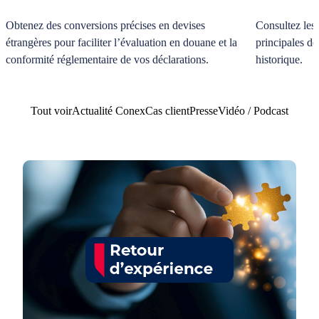
Obtenez des conversions précises en devises
Consultez les
étrangères pour faciliter l’évaluation en douane et la
principales de
conformité réglementaire de vos déclarations.
historique.
Tout voir
Actualité Conex
Cas client
Presse
Vidéo / Podcast