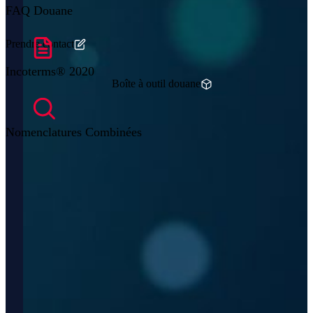
FAQ Douane
Prendre contact
Incoterms® 2020
Boîte à outil douane
Nomenclatures Combinées