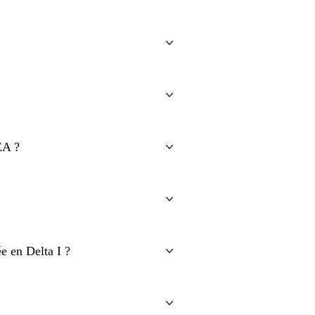
EA ?
ée en Delta I ?