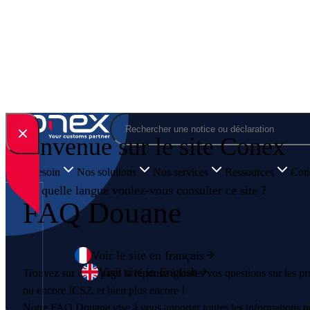
Skip to content
Rechercher
Bienvenue sur le site Conex
Votre besoin
Nos solutions
Nos services
Ressources
Cone
En quelle langue voulez-vous consulter ce site ?
FAQ Douane
Voir le site en français
Visit site in English
Trouvez sur cette page la réponse à toutes vos questions sur les 
ou encore ICS2, et bien plus encore !
Notre FAQ Douane vise à vous apporter toutes les informations n