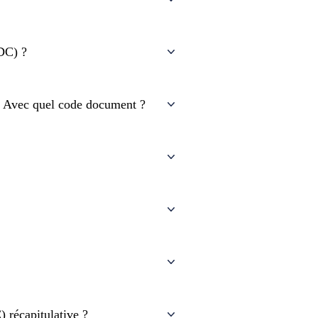
(DC) ?
t ? Avec quel code document ?
 récapitulative ?