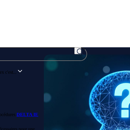
x c'est...
procédures
DELTA IE
écessaires pour une