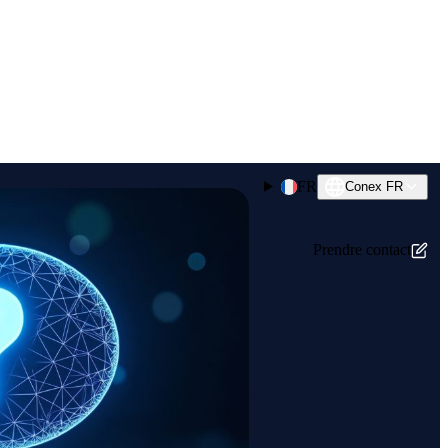
FR
Conex FR
Prendre contact