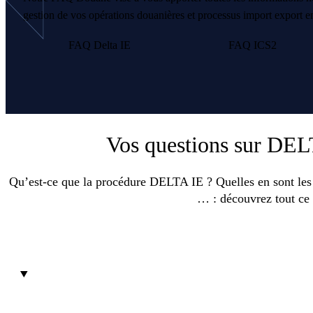
gestion de vos opérations douanières et processus import export en
FAQ Delta IE
FAQ ICS2
Vos questions sur DEL
Qu’est-ce que la procédure DELTA IE ? Quelles en sont les s
… : découvrez tout ce q