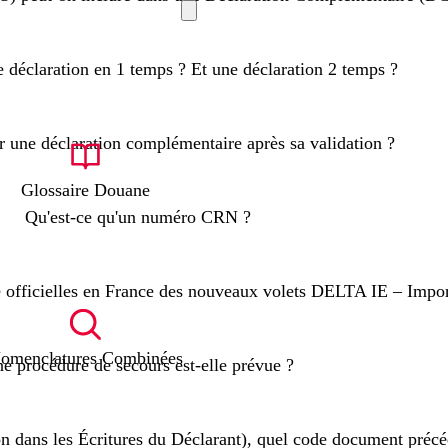
 déclaration en 1 temps ? Et une déclaration 2 temps ?
r une déclaration complémentaire après sa validation ?
Glossaire Douane
Qu'est-ce qu'un numéro CRN ?
re officielles en France des nouveaux volets DELTA IE – Impor
omenclatures Combinées
e procédure de secours est-elle prévue ?
on dans les Écritures du Déclarant), quel code document précéd