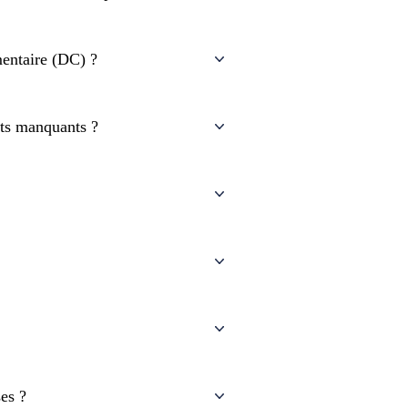
entaire (DC) ?
nts manquants ?
es ?