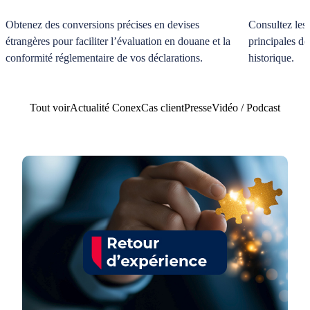
Obtenez des conversions précises en devises
Consultez les
étrangères pour faciliter l’évaluation en douane et la
principales de
conformité réglementaire de vos déclarations.
historique.
Tout voir
Actualité Conex
Cas client
Presse
Vidéo / Podcast