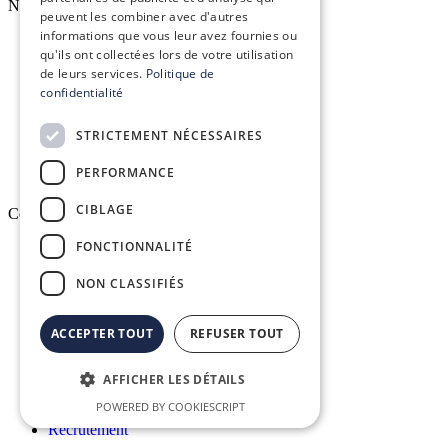
Nos services
peuvent les combiner avec d'autres
informations que vous leur avez fournies ou
qu'ils ont collectées lors de votre utilisation
Formation réglementaire
de leurs services.
Politique de
confidentialité
Formation aux logiciels
STRICTEMENT NÉCESSAIRES
Services d’infogérance
PERFORMANCE
CIBLAGE
Conex
FONCTIONNALITÉ
Qui sommes-nous ?
NON CLASSIFIÉS
Vision, mission & valeurs
ACCEPTER TOUT
REFUSER TOUT
Nos engagements
AFFICHER LES DÉTAILS
Le groupe Conex
POWERED BY COOKIESCRIPT
Recrutement