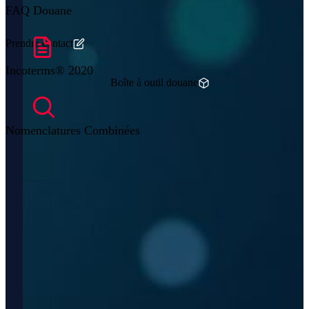
FAQ Douane
Prendre contact
Incoterms® 2020
Boîte à outil douane
Nomenclatures Combinées