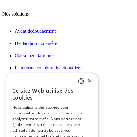
Nos solutions
Avant dédouanement
Déclaration douanière
Classement tarifaire
Plateforme collaborative douanière
×
Déclarations Intrastat/EMEBI DES
Ce site Web utilise des
Facturation des prestations douanières
FRENCH
cookies
Déclaration des droits d’accises
ENGLISH
Nous utilisons des cookies pour
personnaliser le contenu, les publicités et
Déclaration e-commerce H7
analyser notre trafic. Nous partageons
également des informations sur votre
utilisation de notre site avec nos
partenaires de publicité et d'analyse qui