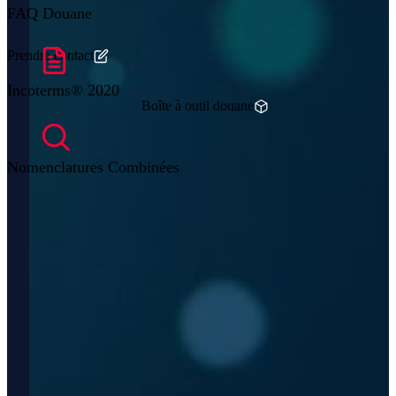
FAQ Douane
Prendre contact
Incoterms® 2020
Boîte à outil douane
Nomenclatures Combinées