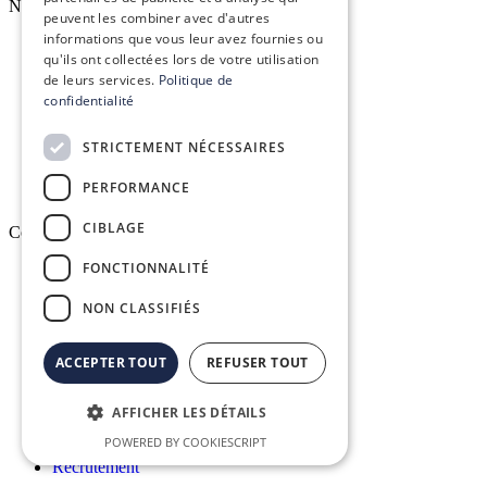
Nos services
peuvent les combiner avec d'autres
informations que vous leur avez fournies ou
qu'ils ont collectées lors de votre utilisation
Formation réglementaire
de leurs services.
Politique de
confidentialité
Formation aux logiciels
STRICTEMENT NÉCESSAIRES
Services d’infogérance
PERFORMANCE
CIBLAGE
Conex
FONCTIONNALITÉ
Qui sommes-nous ?
NON CLASSIFIÉS
Vision, mission & valeurs
ACCEPTER TOUT
REFUSER TOUT
Nos engagements
AFFICHER LES DÉTAILS
Le groupe Conex
POWERED BY COOKIESCRIPT
Recrutement