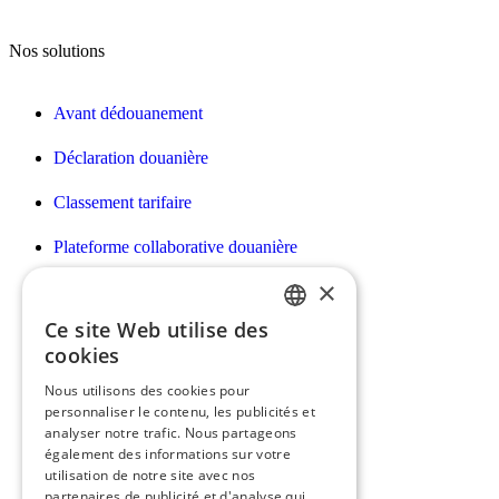
Nos solutions
Avant dédouanement
Déclaration douanière
Classement tarifaire
Plateforme collaborative douanière
×
Déclarations Intrastat/EMEBI DES
Ce site Web utilise des
Facturation des prestations douanières
FRENCH
cookies
Déclaration des droits d’accises
ENGLISH
Nous utilisons des cookies pour
personnaliser le contenu, les publicités et
Déclaration e-commerce H7
analyser notre trafic. Nous partageons
également des informations sur votre
utilisation de notre site avec nos
partenaires de publicité et d'analyse qui