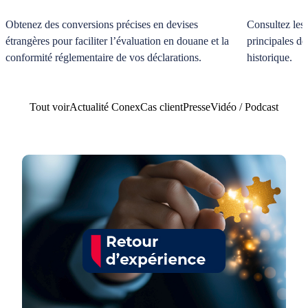
Obtenez des conversions précises en devises
Consultez les
étrangères pour faciliter l’évaluation en douane et la
principales de
conformité réglementaire de vos déclarations.
historique.
Tout voir
Actualité Conex
Cas client
Presse
Vidéo / Podcast