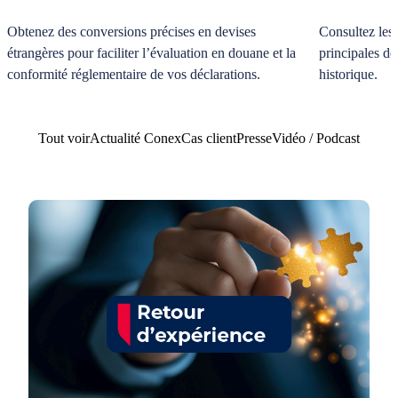
Obtenez des conversions précises en devises
Consultez les
étrangères pour faciliter l’évaluation en douane et la
principales de
conformité réglementaire de vos déclarations.
historique.
Tout voir
Actualité Conex
Cas client
Presse
Vidéo / Podcast