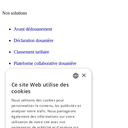
Nos solutions
Avant dédouanement
Déclaration douanière
Classement tarifaire
Plateforme collaborative douanière
×
Déclarations Intrastat/EMEBI DES
Ce site Web utilise des
Facturation des prestations douanières
FRENCH
cookies
Déclaration des droits d’accises
ENGLISH
Nous utilisons des cookies pour
personnaliser le contenu, les publicités et
Déclaration e-commerce H7
analyser notre trafic. Nous partageons
également des informations sur votre
utilisation de notre site avec nos
partenaires de publicité et d'analyse qui