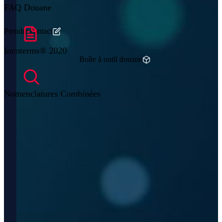
FAQ Douane
Prendre contact
Incoterms® 2020
Boîte à outil douane
Nomenclatures Combinées