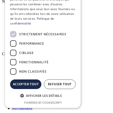
Nos services
peuvent les combiner avec d'autres
informations que vous leur avez fournies ou
qu'ils ont collectées lors de votre utilisation
Formation réglementaire
de leurs services.
Politique de
confidentialité
Formation aux logiciels
STRICTEMENT NÉCESSAIRES
Services d’infogérance
PERFORMANCE
CIBLAGE
Conex
FONCTIONNALITÉ
Qui sommes-nous ?
NON CLASSIFIÉS
Vision, mission & valeurs
ACCEPTER TOUT
REFUSER TOUT
Nos engagements
AFFICHER LES DÉTAILS
Le groupe Conex
POWERED BY COOKIESCRIPT
Recrutement