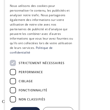
ENGLISH
Vision, mission & valeurs
Nous utilisons des cookies pour
personnaliser le contenu, les publicités et
Nos engagements
analyser notre trafic. Nous partageons
également des informations sur votre
utilisation de notre site avec nos
Le groupe Conex
partenaires de publicité et d'analyse qui
peuvent les combiner avec d'autres
Recrutement
informations que vous leur avez fournies ou
qu'ils ont collectées lors de votre utilisation
de leurs services.
Politique de
confidentialité
Conex Academy
STRICTEMENT NÉCESSAIRES
Ressources
PERFORMANCE
Espace client DELTAPASS
CIBLAGE
FONCTIONNALITÉ
NON CLASSIFIÉS
Copyright © 2026. All rights reserved.