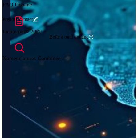
FAQ Douane
Prendre contact
Incoterms® 2020
Boîte à outil douane
Nomenclatures Combinées