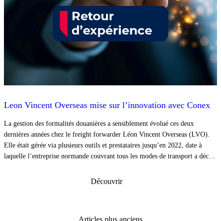
Leon Vincent Overseas mise sur l’innovation avec Conex
La gestion des formalités douanières a sensiblement évolué ces deux
dernières années chez le freight forwarder Léon Vincent Overseas (LVO).
Elle était gérée via plusieurs outils et prestataires jusqu’en 2022, date à
laquelle l’entreprise normande couvrant tous les modes de transport a décidé
de rationaliser et d’unifier l’ensemble de ses procédures douanières via les
solutions de l’éditeur spécialisé Conex.
Découvrir
Navigation
Articles plus anciens